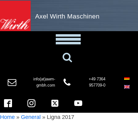
Axel Wirth Maschinen
info(at)awm-
+49 7364
gmbh.com
957709-0
Home
»
General
»
Ligna 2017