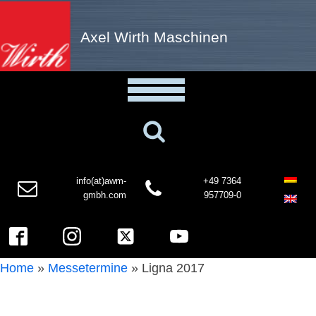
Axel Wirth Maschinen
info(at)awm-
+49 7364
gmbh.com
957709-0
Home
»
Messetermine
»
Ligna 2017