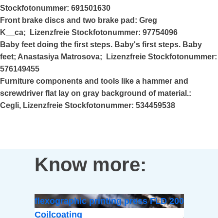
Stockfotonummer: 691501630
Front brake discs and two brake pad: Greg
K__ca; Lizenzfreie Stockfotonummer: 97754096
Baby feet doing the first steps. Baby's first steps. Baby
feet; Anastasiya Matrosova; Lizenzfreie Stockfotonummer:
576149455
Furniture components and tools like a hammer and
screwdriver flat lay on gray background of material.:
Cegli, Lizenzfreie Stockfotonummer: 534459538
Know more:
flexographic printing press FLD 200
Coilcoating