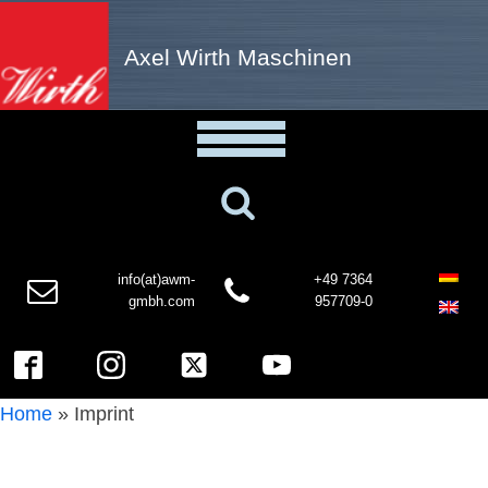
Axel Wirth Maschinen
info(at)awm-
+49 7364
gmbh.com
957709-0
Home
»
Imprint