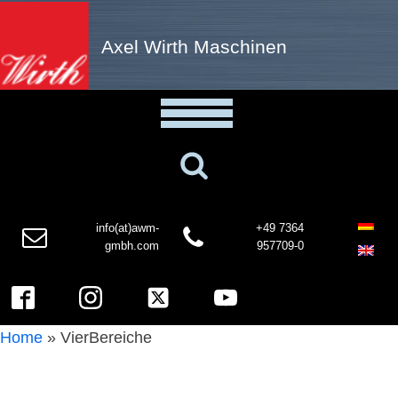
Axel Wirth Maschinen
info(at)awm-
+49 7364
gmbh.com
957709-0
Home
»
VierBereiche