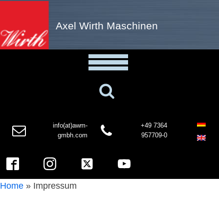
Axel Wirth Maschinen
info(at)awm-
+49 7364
gmbh.com
957709-0
Home
»
Impressum