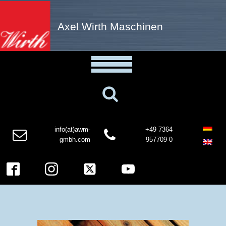
Axel Wirth Maschinen
info(at)awm-
+49 7364
gmbh.com
957709-0