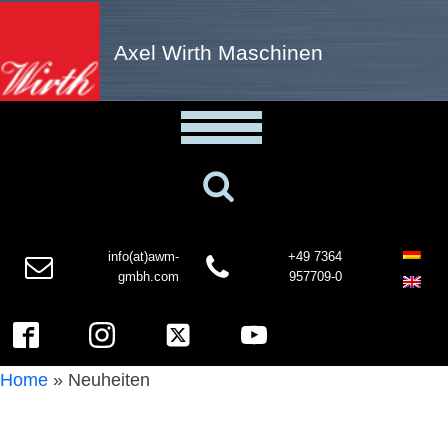
Axel Wirth Maschinen
info(at)awm-
+49 7364
gmbh.com
957709-0
Home
»
Neuheiten