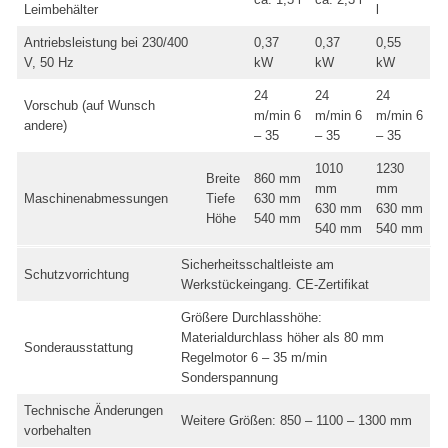
Leimbehälter
l
Antriebsleistung bei 230/400
0,37
0,37
0,55
V, 50 Hz
kW
kW
kW
24
24
24
Vorschub (auf Wunsch
m/min 6
m/min 6
m/min 6
andere)
– 35
– 35
– 35
1010
1230
Breite
860 mm
mm
mm
Maschinenabmessungen
Tiefe
630 mm
630 mm
630 mm
Höhe
540 mm
540 mm
540 mm
Sicherheitsschaltleiste am
Schutzvorrichtung
Werkstückeingang. CE-Zertifikat
Größere Durchlasshöhe:
Materialdurchlass höher als 80 mm
Sonderausstattung
Regelmotor 6 – 35 m/min
Sonderspannung
Technische Änderungen
Weitere Größen: 850 – 1100 – 1300 mm
vorbehalten