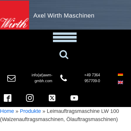
Axel Wirth Maschinen
info(at)awm-
+49 7364
gmbh.com
957709-0
Home
»
Produkte
»
Leimauftragsmaschine LW 100
(Walzenauftragsmaschinen, Ölauftragsmaschinen)