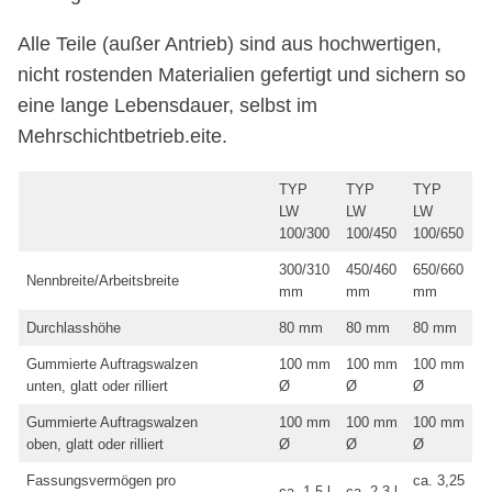
Alle Teile (außer Antrieb) sind aus hochwertigen,
nicht rostenden Materialien gefertigt und sichern so
eine lange Lebensdauer, selbst im
Mehrschichtbetrieb.eite.
TYP
TYP
TYP
LW
LW
LW
100/300
100/450
100/650
300/310
450/460
650/660
Nennbreite/Arbeitsbreite
mm
mm
mm
Durchlasshöhe
80 mm
80 mm
80 mm
Gummierte Auftragswalzen
100 mm
100 mm
100 mm
unten, glatt oder rilliert
Ø
Ø
Ø
Gummierte Auftragswalzen
100 mm
100 mm
100 mm
oben, glatt oder rilliert
Ø
Ø
Ø
Fassungsvermögen pro
ca. 3,25
ca. 1,5 l
ca. 2,3 l