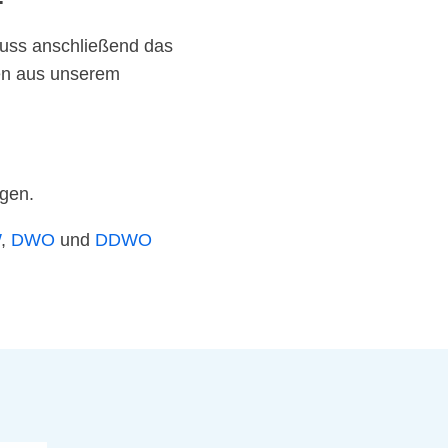
muss anschließend das
en aus unserem
lgen.
W
,
DWO
und
DDWO