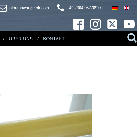
info(at)awm-gmbh.com
+49 7364 957709-0
ÜBER UNS
KONTAKT