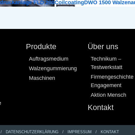
odruckanlage FLD 200
Coilcoating
DWO 1500 Walzenau
Produkte
Über uns
Auftragsmedium
Technikum –
Testwerkstatt
Walzengummierung
Firmengeschichte
Maschinen
Engagement
Aktion Mensch
e
Kontakt
DATENSCHUTZERKLÄRUNG
IMPRESSUM
KONTAKT