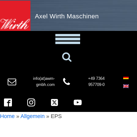
Axel Wirth Maschinen
info(at)awm-
+49 7364
gmbh.com
957709-0
Home
»
Allgemein
»
EPS