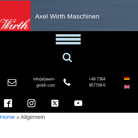
Axel Wirth Maschinen
info(at)awm-
+49 7364
gmbh.com
957709-0
Home
»
Allgemein