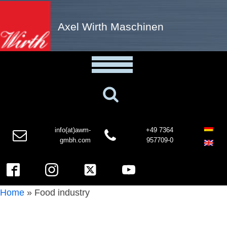
Axel Wirth Maschinen
info(at)awm-
+49 7364
gmbh.com
957709-0
Home
»
Food industry