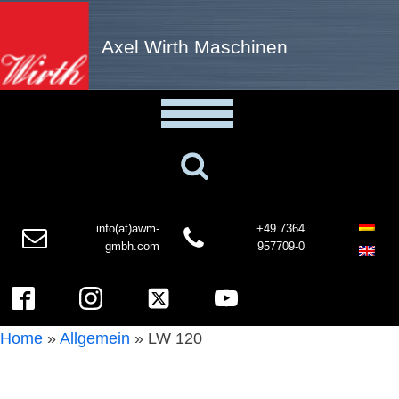
Axel Wirth Maschinen
info(at)awm-
+49 7364
gmbh.com
957709-0
Home
»
Allgemein
»
LW 120