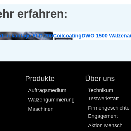
hr erfahren:
odruckanlage FLD 200
Coilcoating
DWO 1500 Walzenau
Produkte
Über uns
Auftragsmedium
Technikum –
Testwerkstatt
Walzengummierung
Firmengeschichte
Maschinen
Engagement
Aktion Mensch