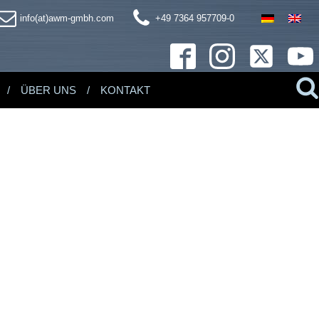
info(at)awm-gmbh.com
+49 7364 957709-0
ÜBER UNS
KONTAKT