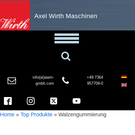
Axel Wirth Maschinen
info(at)awm-
+49 7364
gmbh.com
957709-0
Home
»
Top Produkte
»
Walzengummierung