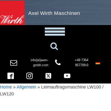
Axel Wirth Maschinen
info(at)awm-
+49 7364
gmbh.com
957709-0
Home
»
Allgemein
»
Leimauftragsmaschine LW100 /
LW120