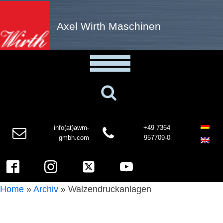
Axel Wirth Maschinen
info(at)awm-
+49 7364
gmbh.com
957709-0
Home
»
Archiv
»
Walzendruckanlagen