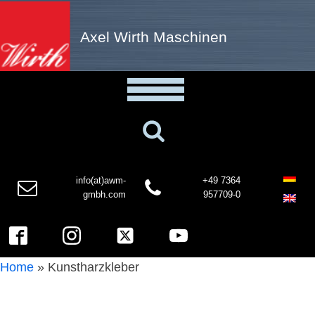
Axel Wirth Maschinen
info(at)awm-
+49 7364
gmbh.com
957709-0
Home
»
Kunstharzkleber