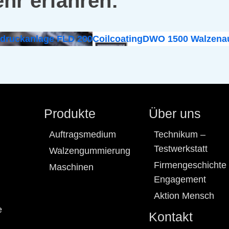
hr erfahren:
odruckanlage FLD 200
Coilcoating
DWO 1500 Walzenau
Produkte
Über uns
Auftragsmedium
Technikum –
Testwerkstatt
Walzengummierung
Firmengeschichte
Maschinen
Engagement
Aktion Mensch
e
Kontakt