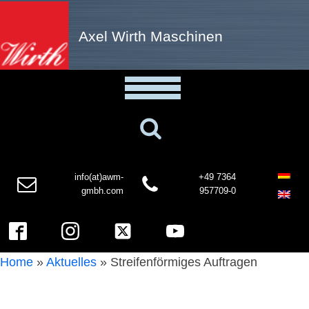
Axel Wirth Maschinen
info(at)awm-
+49 7364
gmbh.com
957709-0
Home
»
Aktuelles
»
Streifenförmiges Auftragen