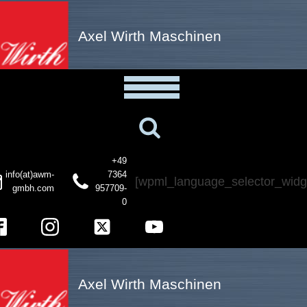
Axel Wirth Maschinen
+49
info(at)awm-
7364
[wpml_language_selector_widg
gmbh.com
957709-
0
Axel Wirth Maschinen