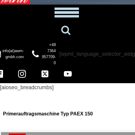
+49
info(at)awm-
7364
[wpml_language_selector_widg
gmbh.com
957709-
0
[aioseo_breadcrumbs]
Primerauftragsmaschine Typ PAEX 150