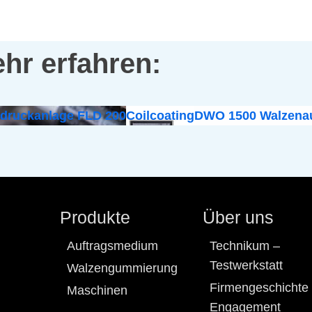
hr erfahren:
odruckanlage FLD 200
Coilcoating
DWO 1500 Walzenau
Produkte
Über uns
Auftragsmedium
Technikum –
Testwerkstatt
Walzengummierung
Firmengeschichte
Maschinen
Engagement