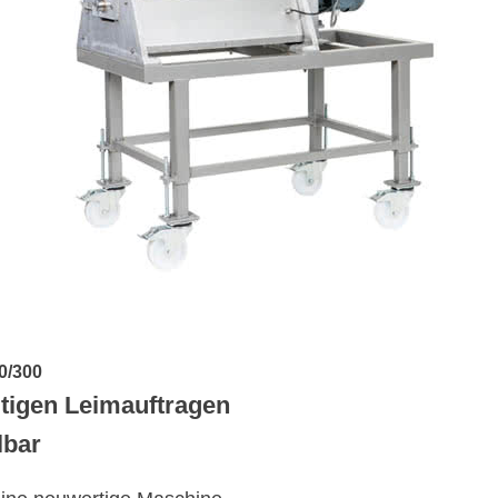
0/300
itigen Leimauftragen
lbar