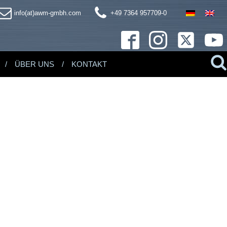
info(at)awm-gmbh.com
+49 7364 957709-0
ÜBER UNS
KONTAKT