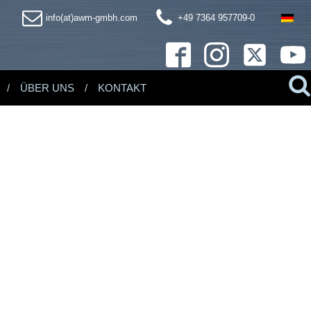
info(at)awm-gmbh.com
+49 7364 957709-0
ÜBER UNS
KONTAKT