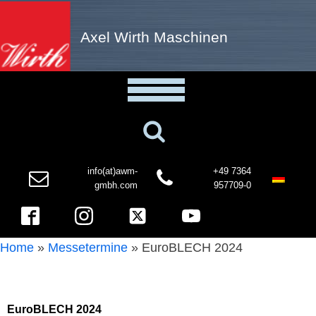
Axel Wirth Maschinen
info(at)awm-
+49 7364
gmbh.com
957709-0
Home
»
Messetermine
»
EuroBLECH 2024
EuroBLECH 2024