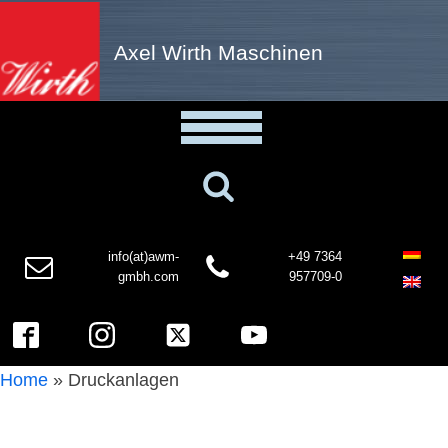
Axel Wirth Maschinen
info(at)awm-
+49 7364
gmbh.com
957709-0
Home
»
Druckanlagen