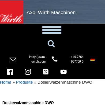
Axel Wirth Maschinen
info(at)awm-
+49 7364
gmbh.com
957709-0
Home
»
Produkte
»
Dosierwalzenmaschine DWO
Dosierwalzenmaschine DWO