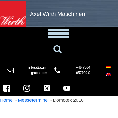
Axel Wirth Maschinen
info(at)awm-
+49 7364
gmbh.com
957709-0
Home
»
Messetermine
»
Domotex 2018